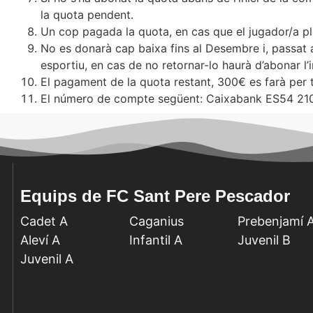
la quota pendent.
Un cop pagada la quota, en cas que el jugador/a pleg
No es donarà cap baixa fins al Desembre i, passat aq
esportiu, en cas de no retornar-lo haurà d’abonar l’
El pagament de la quota restant, 300€ es farà per
El número de compte següent: Caixabank ES54 21
Equips de FC Sant Pere Pescador
Cadet A
Caganius
Prebenjamí 
Aleví A
Infantil A
Juvenil B
Juvenil A