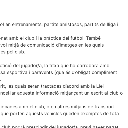
ol en entrenaments, partits amistosos, partits de lliga i
onat amb el club i la pràctica del futbol. També
sevol mitjà de comunicació d’imatges en les quals
es pel club.
tició del jugador/a, la fitxa que ho corrobora amb
ossa esportiva i paravents (que és d’obligat compliment
.
it, les quals seran tractades d’acord amb la Llei
ncel·lar aquesta informació mitjançant un escrit al club o
cionades amb el club, o en altres mitjans de transport
nes que porten aquests vehicles queden exemptes de tota
l club podrà prescindir del jugador/a, previ haver pagat