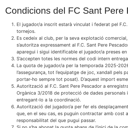
Condicions del FC Sant Pere
El jugador/a inscrit estarà vinculat i federat pel F.
tornejos.
Es cedeix al club, per la seva explotació comercial,
s’autoritza expressament al F.C. Sant Pere Pescador
aparegui i sigui identificable el jugador/a preses en
S’accepten totes les normes del codi intern entregat
La quota de jugador/a per la temporada 2025-2026 é
l’assegurança, tot l’equipatge de joc, xandall pels
portar-ho sempre tot posat). D’aquest import esmen
Autorització al F.C. Sant Pere Pescador a enregistr
Orgànica 3/2018 de protecció de dades personals i ga
entregant-lo a la coordinació.
Autorització del jugador/a per fer els desplaçament
que, en el seu cas, es puguin contractar amb cost 
responsabilitat del que pugui passar.
Si no s’ha abonat la quota abans de l’inici de la co