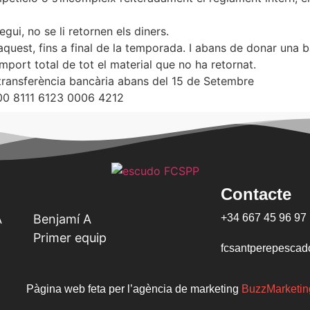
ui, no se li retornen els diners.
uest, fins a final de la temporada. I abans de donar una bai
import total de tot el material que no ha retornat.
 transferència bancària abans del 15 de Setembre
00 8111 6123 0006 4212
Contacte
A
Benjamí A
+34 667 45 96 97
Primer equip
fcsantperepesca
Pàgina web feta per l’agència de marketing
BuzzMarketin