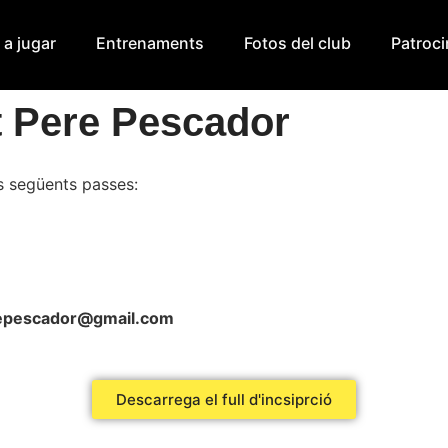
 a jugar
Entrenaments
Fotos del club
Patroc
t Pere Pescador
es següents passes:
epescador@gmail.com
Descarrega el full d'incsiprció