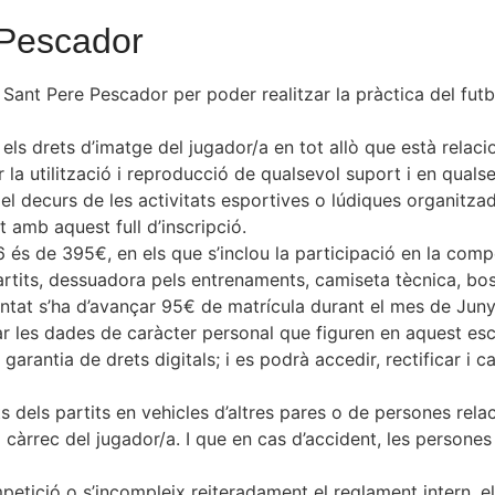
 Pescador
C. Sant Pere Pescador per poder realitzar la pràctica del futb
 els drets d’imatge del jugador/a en tot allò que està relaci
 la utilització i reproducció de qualsevol suport i en qual
 el decurs de les activitats esportives o lúdiques organitzad
 amb aquest full d’inscripció.
s de 395€, en els que s’inclou la participació en la compe
 partits, dessuadora pels entrenaments, camiseta tècnica, b
tat s’ha d’avançar 95€ de matrícula durant el mes de Juny
ar les dades de caràcter personal que figuren en aquest escr
rantia de drets digitals; i es podrà accedir, rectificar i ca
s dels partits en vehicles d’altres pares o de persones rela
a càrrec del jugador/a. I que en cas d’accident, les perso
mpetició o s’incompleix reiteradament el reglament intern, e