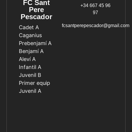
FC Sant
+34 667 45 96
Pere
97
Pescador
fcsantperepescador@gmail.com
Cadet A
Caganius
Prebenjamí A
Benjamí A
Aleví A
Infantil A
Juvenil B
Primer equip
Juvenil A