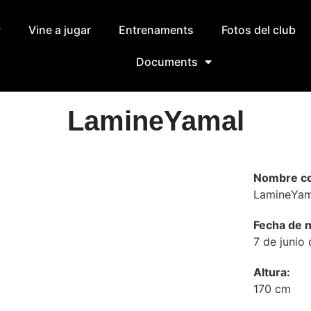
Vine a jugar
Entrenaments
Fotos del club
Documents
Lamine
Yamal
Nombre co
Lamine
Yam
Fecha de n
7 de junio
Altura:
170 cm