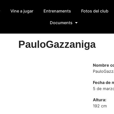
Vine a jugar
Entrenaments
Fotos del club
Documents
Paulo
Gazzaniga
Nombre co
Paulo
Gazz
Fecha de n
5 de marz
Altura:
192 cm