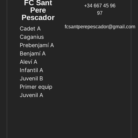
FC Sant
+34 667 45 96
Pere
97
Pescador
fcsantperepescador@gmail.com
Cadet A
Caganius
Prebenjamí A
Benjamí A
Aleví A
Infantil A
Juvenil B
Primer equip
Juvenil A