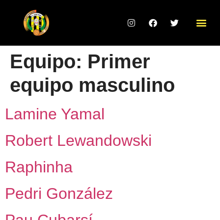
Equipo:
Primer
equipo masculino
Lamine Yamal
Robert Lewandowski
Raphinha
Pedri González
Pau Cubarsí