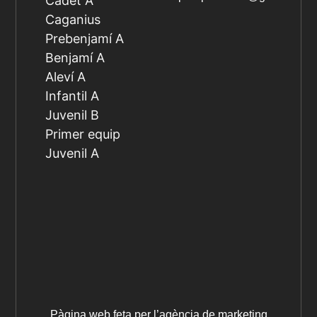
Cadet A
Caganius
Prebenjamí A
Benjamí A
Aleví A
Infantil A
Juvenil B
Primer equip
Juvenil A
Pàgina web feta per l’agència de marketing