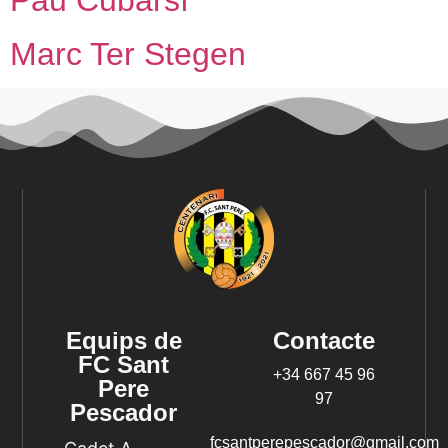
Marc Ter Stegen
Equips de
Contacte
FC Sant
+34 667 45 96
Pere
97
Pescador
fcsantperepescador@gmail.com